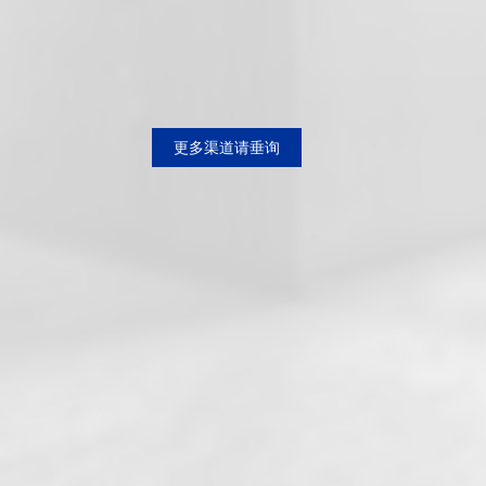
更多渠道请垂询